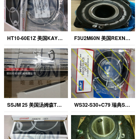
HT10-60E1Z 美国KAYDON薄壁四点接触球轴承 KA020BR0A
F3U2M60N 美国REXNORD风机轴承 FB22435-H
SSJM 25 美国汤姆森Thomson行星减速机 SUPER12-RP
WS32-S30+C79 瑞典SKF注油器 2309EM/C3