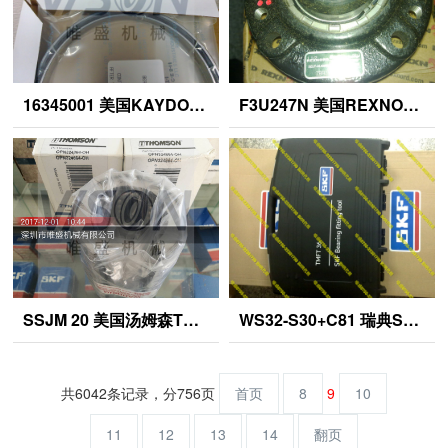
16345001 美国KAYDON薄壁转盘轴承 KC055XP0M
F3U247N 美国REXNORD英制带座轴承 M1210EAHX
SSJM 20 美国汤姆森Thomson轧制丝杠 SUPER12-OPN
WS32-S30+C81 瑞典SKF液压泵 2309EM
共6042条记录，分756页
首页
8
9
10
11
12
13
14
翻页