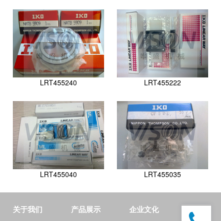
：
聊
城
网
络
公
司
LRT455240
LRT455222
LRT455040
LRT455035
关于我们
产品展示
企业文化