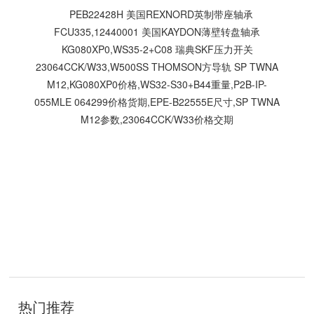
PEB22428H 美国REXNORD英制带座轴承
FCU335,12440001 美国KAYDON薄壁转盘轴承
KG080XP0,WS35-2+C08 瑞典SKF压力开关
23064CCK/W33,W500SS THOMSON方导轨 SP TWNA
M12,KG080XP0价格,WS32-S30+B44重量,P2B-IP-
055MLE 064299价格货期,EPE-B22555E尺寸,SP TWNA
M12参数,23064CCK/W33价格交期
技
术
开
发
：
聊
城
网
络
公
司
热门推荐