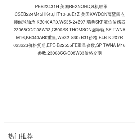
PEB22431H 美国REXNORD风机轴承
CSEB224M45HK43,HT10-36E1Z 美国KAYDON薄壁四点
接触球轴承 KB040AR0,WS35-2+B97 瑞典SKF液位传感器
23068CC/C08W33,C500SS THOMSON圆导轨 SP TWNA
M16,KB040AR0重量,WS32-S30+B31价格,F4B-K-207R
023223价格货期,EPE-B22555FE重量参数,SP TWNA M16
参数,23068CC/C08W33价格交期
技
术
开
发
：
聊
城
网
络
公
司
热门推荐